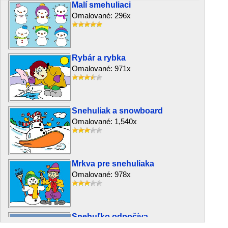
Malí smehuliaci
Omalované: 296x
Rybár a rybka
Omalované: 971x
Snehuliak a snowboard
Omalované: 1,540x
Mrkva pre snehuliaka
Omalované: 978x
Snehuľko odpočíva
Omalované: 757x