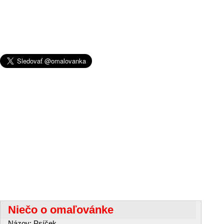
Niečo o omaľovánke
Názov: Psíček