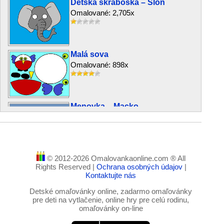
Detská škraboška – Slon
Omalované: 2,705x
Malá sova
Omalované: 898x
Menovka – Macko
Omalované: 1,287x
© 2012-2026 Omalovankaonline.com ® All
Motýľ Emanuel
Rights Reserved |
Ochrana osobných údajov
|
Omalované: 1,681x
Kontaktujte nás
Detské omaľovánky online, zadarmo omaľovánky
pre deti na vytlačenie, online hry pre celú rodinu,
omaľovánky on-line
Snehuliak a snehuliak
Omalované: 4,682x