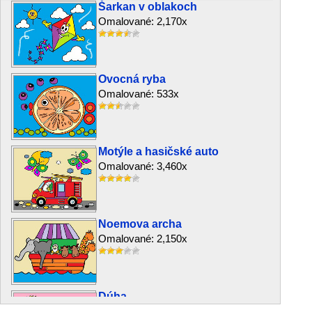
Šarkan v oblakoch
Omalované: 2,170x
Ovocná ryba
Omalované: 533x
Motýle a hasičské auto
Omalované: 3,460x
Noemova archa
Omalované: 2,150x
Dúha
Omalované: 7,121x