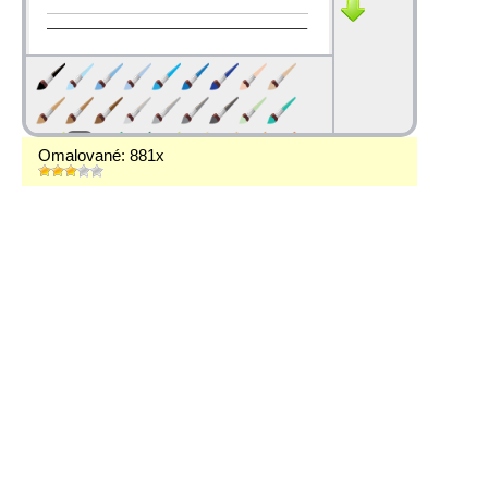
Omalované: 881x