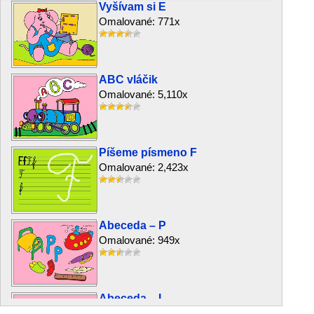
Vyšívam si E
Omalované: 771x
ABC vláčik
Omalované: 5,110x
Píšeme písmeno F
Omalované: 2,423x
Abeceda – P
Omalované: 949x
Abeceda – L
Omalované: 1,062x