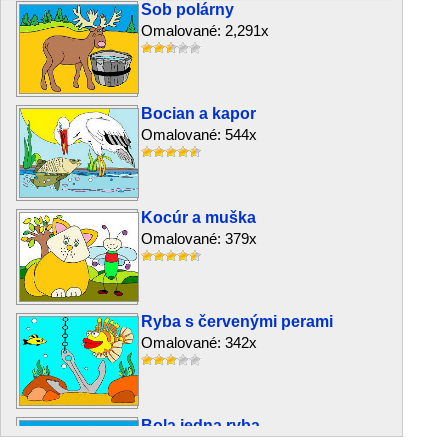
Sob polárny
Omalované: 2,291x
Bocian a kapor
Omalované: 544x
Kocúr a muška
Omalované: 379x
Ryba s červenými perami
Omalované: 342x
Bola jedna ryba
Omalované: 5,175x