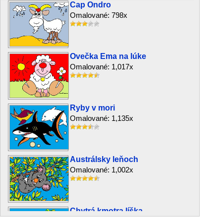
Cap Ondro
Omalované: 798x
Ovečka Ema na lúke
Omalované: 1,017x
Ryby v mori
Omalované: 1,135x
Austrálsky leňoch
Omalované: 1,002x
Chytrá kmotra líška
Omalované: 128x