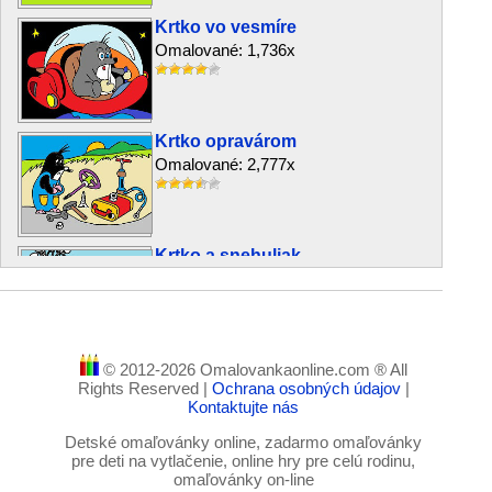
Krtko vo vesmíre
Omalované: 1,736x
Krtko opravárom
Omalované: 2,777x
Krtko a snehuliak
Omalované: 4,572x
© 2012-2026 Omalovankaonline.com ® All
Krtko a autíčko
Rights Reserved |
Ochrana osobných údajov
|
Omalované: 3,338x
Kontaktujte nás
Detské omaľovánky online, zadarmo omaľovánky
pre deti na vytlačenie, online hry pre celú rodinu,
omaľovánky on-line
Krtko a somárik