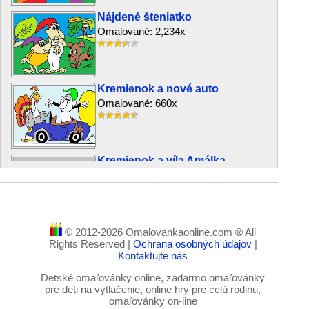
Nájdené šteniatko
Omalované: 2,234x
Kremienok a nové auto
Omalované: 660x
Kremienok a víla Amálka
Omalované: 1,786x
© 2012-2026 Omalovankaonline.com ® All
Zber čučoriedok
Rights Reserved |
Ochrana osobných údajov
|
Omalované: 106x
Kontaktujte nás
Detské omaľovánky online, zadarmo omaľovánky
pre deti na vytlačenie, online hry pre celú rodinu,
omaľovánky on-line
Neboj sa, veď som tu!