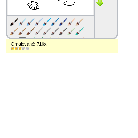
Omalované: 716x