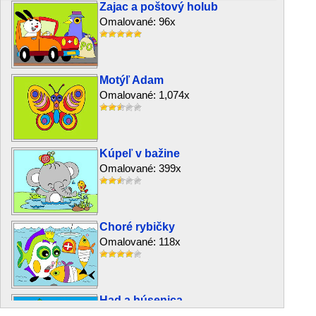
Zajac a poštový holub
Omalované: 96x
Motýľ Adam
Omalované: 1,074x
Kúpeľ v bažine
Omalované: 399x
Choré rybičky
Omalované: 118x
Had a húsenica
Omalované: 2,565x