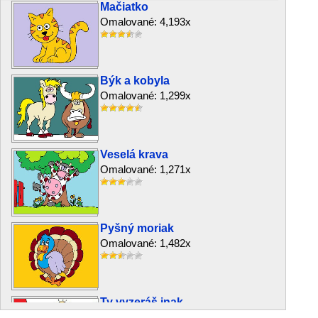
Mačiatko
Omalované: 4,193x
Býk a kobyla
Omalované: 1,299x
Veselá krava
Omalované: 1,271x
Pyšný moriak
Omalované: 1,482x
Ty vyzeráš inak
Omalované: 724x