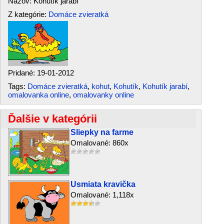
Názov: Kohutík jarabí
Z kategórie:
Domáce zvieratká
Pridané: 19-01-2012
Tags:
Domáce zvieratká
,
kohut
,
Kohutík
,
Kohutík jarabí
,
omalovanka online
,
omalovanky online
Ďalšie v kategórii
Sliepky na farme
Omalované: 860x
Usmiata kravička
Omalované: 1,118x