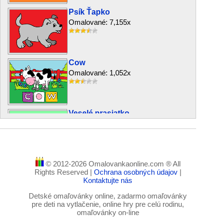
Psík Ťapko
Omalované: 7,155x
Cow
Omalované: 1,052x
Veselé prasiatko
Omalované: 1,454x
© 2012-2026 Omalovankaonline.com ® All
Oslík a vtáčik
Rights Reserved |
Ochrana osobných údajov
|
Omalované: 1,064x
Kontaktujte nás
Detské omaľovánky online, zadarmo omaľovánky
pre deti na vytlačenie, online hry pre celú rodinu,
omaľovánky on-line
Kohút a biela hus