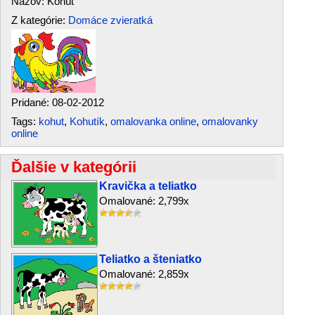
Názov: Kohút
Z kategórie:
Domáce zvieratká
Pridané: 08-02-2012
Tags:
kohut
,
Kohutík
,
omalovanka online
,
omalovanky
online
Ďalšie v kategórii
Kravička a teliatko
Omalované: 2,799x
Teliatko a šteniatko
Omalované: 2,859x