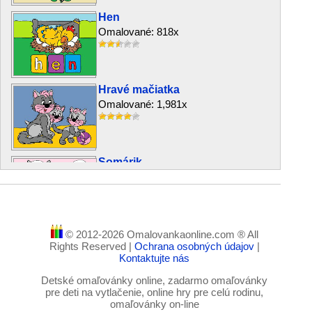
Hen
Omalované: 818x
Hravé mačiatka
Omalované: 1,981x
Somárik
Omalované: 3,504x
© 2012-2026 Omalovankaonline.com ® All
Odpočívajúce zvieratká
Rights Reserved |
Ochrana osobných údajov
|
Omalované: 367x
Kontaktujte nás
Detské omaľovánky online, zadarmo omaľovánky
pre deti na vytlačenie, online hry pre celú rodinu,
omaľovánky on-line
Svinka