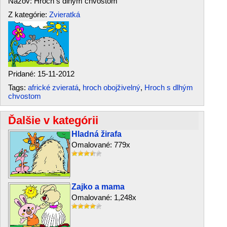
Názov: Hroch s dlhým chvostom
Z kategórie:
Zvieratká
Pridané: 15-11-2012
Tags:
africké zvieratá
,
hroch obojživelný
,
Hroch s dlhým
chvostom
Ďalšie v kategórii
Hladná žirafa
Omalované: 779x
Zajko a mama
Omalované: 1,248x