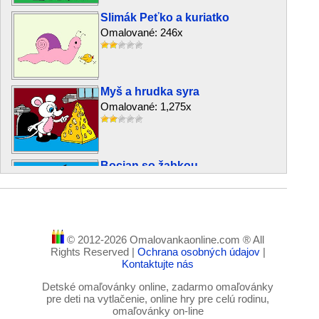
Slimák Peťko a kuriatko
Omalované: 246x
Myš a hrudka syra
Omalované: 1,275x
Bocian so žabkou
Omalované: 1,243x
© 2012-2026 Omalovankaonline.com ® All
Jazvečík Eduard
Rights Reserved |
Ochrana osobných údajov
|
Omalované: 3,943x
Kontaktujte nás
Detské omaľovánky online, zadarmo omaľovánky
pre deti na vytlačenie, online hry pre celú rodinu,
omaľovánky on-line
Macko a balóny