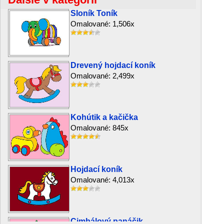
Sloník Toník
Omalované: 1,506x
Drevený hojdací koník
Omalované: 2,499x
Kohútik a kačička
Omalované: 845x
Hojdací koník
Omalované: 4,013x
Cimbálový panáčik