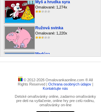
Myš a hrudka syra
Omalované: 1,274x
Ružová svinka
Omalované: 1,220x
Medúza
Omalované: 1,515x
© 2012-2026 Omalovankaonline.com ® All
Santa Claus
Rights Reserved |
Ochrana osobných údajov
|
Omalované: 1,470x
Kontaktujte nás
Detské omaľovánky online, zadarmo omaľovánky
pre deti na vytlačenie, online hry pre celú rodinu,
omaľovánky on-line
Medvedík-námorník
Omalované: 1,159x