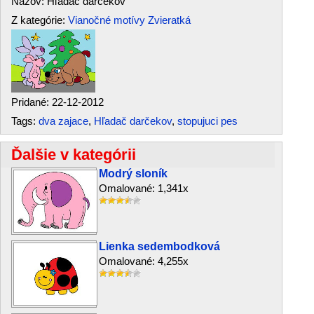
Názov: Hľadač darčekov
Z kategórie:
Vianočné motívy
Zvieratká
Pridané: 22-12-2012
Tags:
dva zajace
,
Hľadač darčekov
,
stopujuci pes
Ďalšie v kategórii
Modrý sloník
Omalované: 1,341x
Lienka sedembodková
Omalované: 4,255x