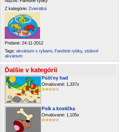
Názov: Farebné rybky
Z kategórie:
Zvieratká
Pridané: 24-11-2012
Tags:
akvárium s rybami
,
Farebné rybky
,
stolové
akvárium
Ďalšie v kategórii
Púšťny had
Omalované: 1,337x
Psík a kostička
Omalované: 1,105x