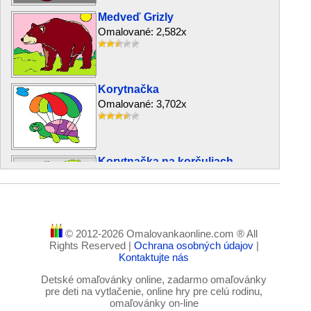
Medveď Grizly
Omalované: 2,582x
Korytnačka
Omalované: 3,702x
Korytnačka na korčuliach
Omalované: 316x
© 2012-2026 Omalovankaonline.com ® All
Farebný had
Rights Reserved |
Ochrana osobných údajov
|
Omalované: 1,317x
Kontaktujte nás
Detské omaľovánky online, zadarmo omaľovánky
pre deti na vytlačenie, online hry pre celú rodinu,
omaľovánky on-line
Slon a palma