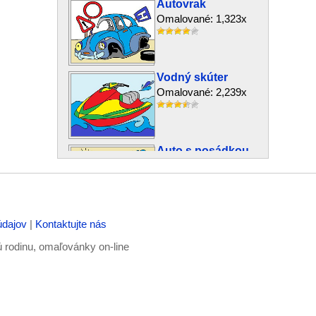
Autovrak
Omalované: 1,323x
Vodný skúter
Omalované: 2,239x
Auto s posádkou
Omalované: 1,492x
údajov
|
Kontaktujte nás
Dopravné
prostriedky
ú rodinu, omaľovánky on-line
Omalované: 7,560x
Vláčik-koľajáčik
Omalované: 6,858x