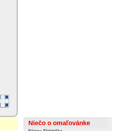
Niečo o omaľovánke
Názov: Električka