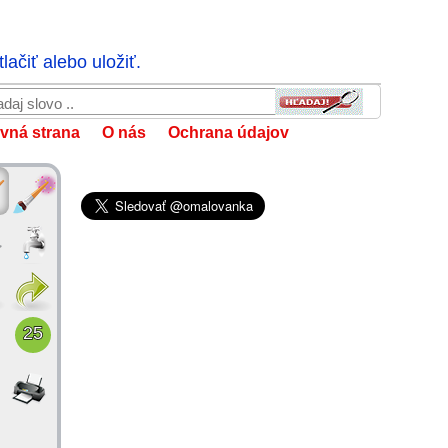
ačiť alebo uložiť.
vná strana
O nás
Ochrana údajov