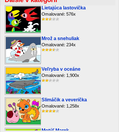
Lietajúca lastovička
Omalované: 576x
Mrož a snehuliak
Omalované: 234x
Veľryba v oceáne
Omalované: 1,900x
Slimáčik a veverička
Omalované: 1,258x
Motýľ Marek