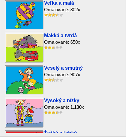
Veľká a malá
Omalované: 802x
Mäkká a tvrdá
Omalované: 650x
Veselý a smutný
Omalované: 907x
Vysoký a nízky
Omalované: 1,130x
Ťažký a ľahký
Omalované: 1,359x