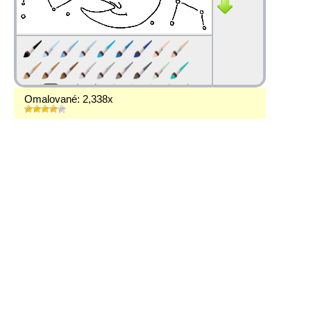
Omalované: 2,338x